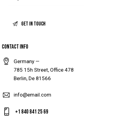
CONTACT INFO
Germany —
785 15h Street, Office 478
Berlin, De 81566
info@email.com
+1 840 841 25 69