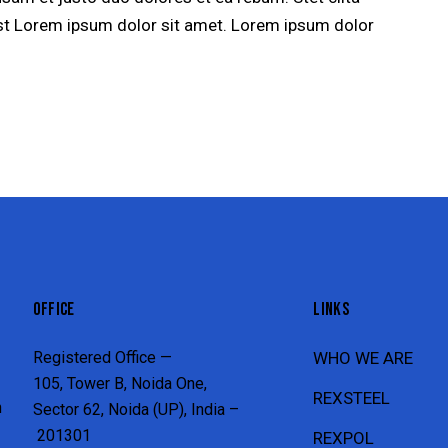
st Lorem ipsum dolor sit amet. Lorem ipsum dolor
OFFICE
LINKS
Registered Office —
WHO WE ARE
105, Tower B, Noida One,
REXSTEEL
n
Sector 62, Noida (UP), India –
201301
REXPOL