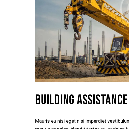
BUILDING ASSISTANCE
Mauris eu nisi eget nisi imperdiet vestibul
mauris sodales, blandit tortor eu, sodales ju