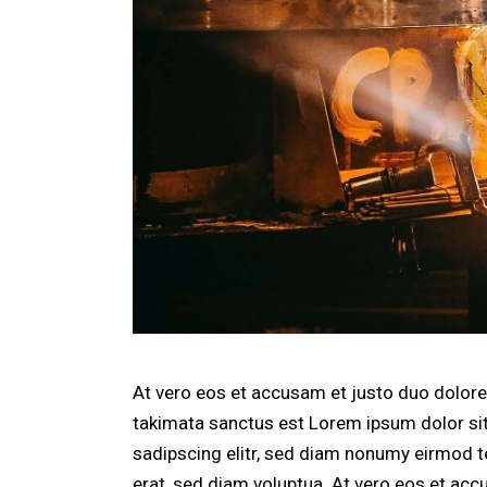
At vero eos et accusam et justo duo dolores
takimata sanctus est Lorem ipsum dolor si
sadipscing elitr, sed diam nonumy eirmod t
erat, sed diam voluptua. At vero eos et acc