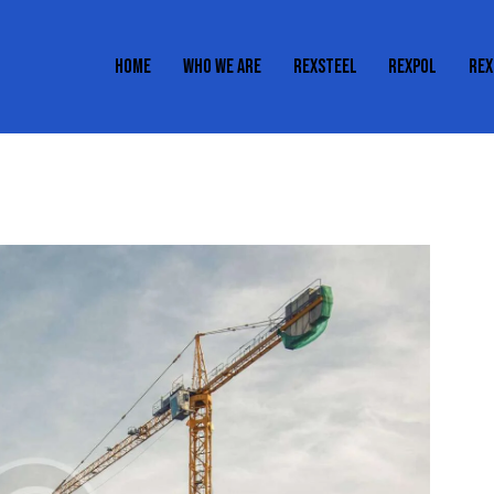
HOME
WHO WE ARE
REXSTEEL
REXPOL
REX
HOME
WHO WE ARE
REXSTEEL
REXPOL