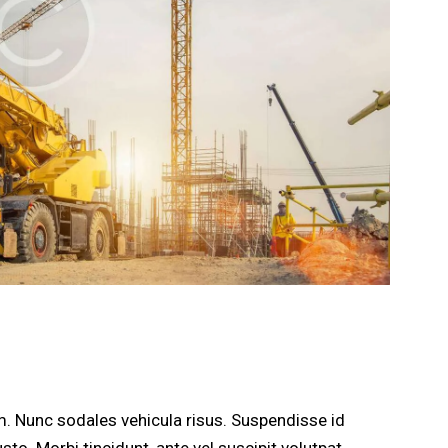
um. Nunc sodales vehicula risus. Suspendisse id
sto. Morbi tincidunt, ante vel suscipit volutpat,