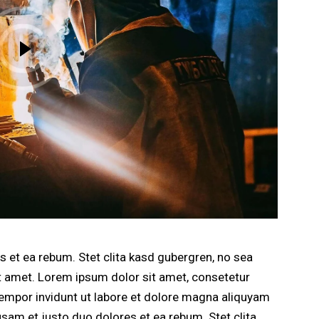
 et ea rebum. Stet clita kasd gubergren, no sea
t amet. Lorem ipsum dolor sit amet, consetetur
empor invidunt ut labore et dolore magna aliquyam
usam et justo duo dolores et ea rebum. Stet clita