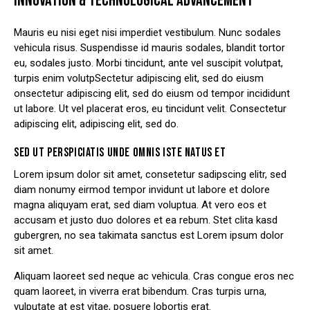
INNOVATION & TECHNOLOGICAL ADVANCEMENT
Mauris eu nisi eget nisi imperdiet vestibulum. Nunc sodales
vehicula risus. Suspendisse id mauris sodales, blandit tortor
eu, sodales justo. Morbi tincidunt, ante vel suscipit volutpat,
turpis enim volutpSectetur adipiscing elit, sed do eiusm
onsectetur adipiscing elit, sed do eiusm od tempor incididunt
ut labore. Ut vel placerat eros, eu tincidunt velit. Consectetur
adipiscing elit, adipiscing elit, sed do.
SED UT PERSPICIATIS UNDE OMNIS ISTE NATUS ET
Lorem ipsum dolor sit amet, consetetur sadipscing elitr, sed
diam nonumy eirmod tempor invidunt ut labore et dolore
magna aliquyam erat, sed diam voluptua. At vero eos et
accusam et justo duo dolores et ea rebum. Stet clita kasd
gubergren, no sea takimata sanctus est Lorem ipsum dolor
sit amet.
Aliquam laoreet sed neque ac vehicula. Cras congue eros nec
quam laoreet, in viverra erat bibendum. Cras turpis urna,
vulputate at est vitae, posuere lobortis erat.